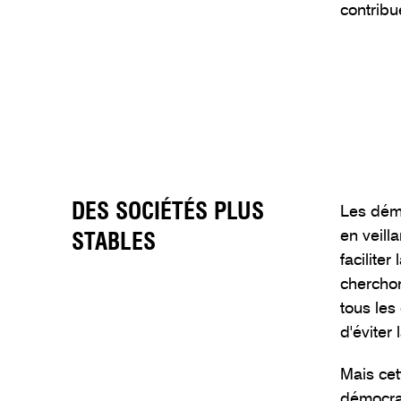
contribu
DES SOCIÉTÉS PLUS
Les démo
en veill
STABLES
facilite
cherchon
tous les
d'éviter
Mais cet
démocra