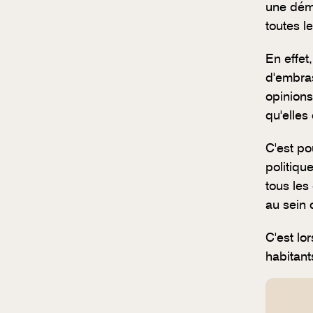
une démo
toutes l
En effet
d'embras
opinions
qu'elles
C'est po
politiqu
tous les
au sein 
C'est lo
habitant