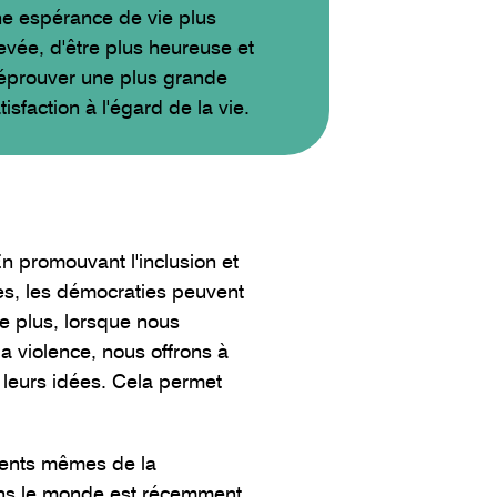
e espérance de vie plus
evée, d'être plus heureuse et
éprouver une plus grande
tisfaction à l'égard de la vie.
n promouvant l'inclusion et
ues, les démocraties peuvent
De plus, lorsque nous
la violence, nous offrons à
 leurs idées. Cela permet
ements mêmes de la
ns le monde est récemment