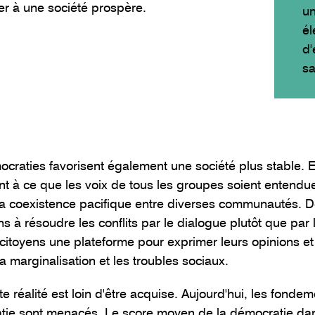
er à une société prospère.
un
él
d'
sa
craties favorisent également une société plus stable. E
ant à ce que les voix de tous les groupes soient entend
r la coexistence pacifique entre diverses communautés. 
s à résoudre les conflits par le dialogue plutôt que par 
 citoyens une plateforme pour exprimer leurs opinions et
 la marginalisation et les troubles sociaux.
te réalité est loin d'être acquise. Aujourd'hui, les fond
tie sont menacés. Le score moyen de la démocratie da