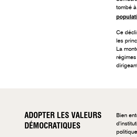
tombé à 
populat
Ce décli
les prin
La monté
régimes 
dirigean
ADOPTER LES VALEURS
Bien ent
d'instit
DÉMOCRATIQUES
politiqu