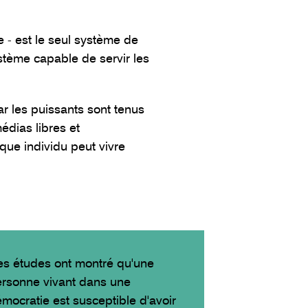
 - est le seul système de
stème capable de servir les
ar les puissants sont tenus
édias libres et
ue individu peut vivre
s études ont montré qu'une
rsonne vivant dans une
mocratie est susceptible d'avoir