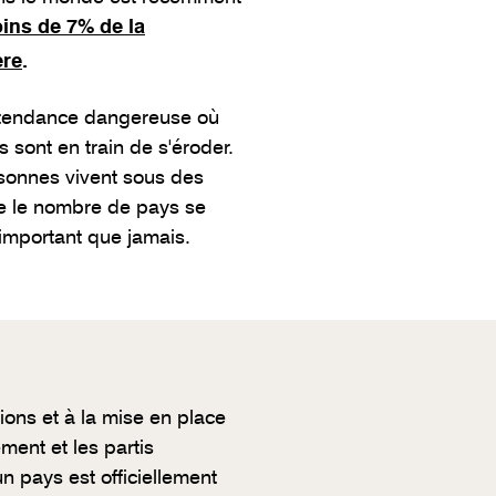
ins de 7% de la
ère
.
ne tendance dangereuse où
 sont en train de s'éroder.
rsonnes vivent sous des
que le nombre de pays se
 important que jamais.
tions et à la mise en place
ment et les partis
un pays est officiellement