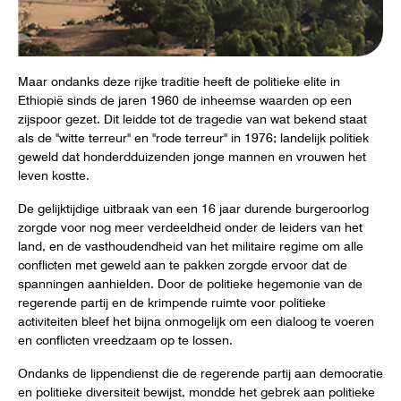
Maar ondanks deze rijke traditie heeft de politieke elite in
Ethiopië sinds de jaren 1960 de inheemse waarden op een
zijspoor gezet. Dit leidde tot de tragedie van wat bekend staat
als de "witte terreur" en "rode terreur" in 1976; landelijk politiek
geweld dat honderdduizenden jonge mannen en vrouwen het
leven kostte.
De gelijktijdige uitbraak van een 16 jaar durende burgeroorlog
zorgde voor nog meer verdeeldheid onder de leiders van het
land, en de vasthoudendheid van het militaire regime om alle
conflicten met geweld aan te pakken zorgde ervoor dat de
spanningen aanhielden. Door de politieke hegemonie van de
regerende partij en de krimpende ruimte voor politieke
activiteiten bleef het bijna onmogelijk om een dialoog te voeren
en conflicten vreedzaam op te lossen.
Ondanks de lippendienst die de regerende partij aan democratie
en politieke diversiteit bewijst, mondde het gebrek aan politieke