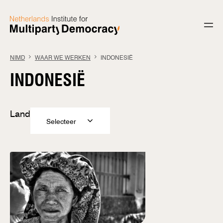
Ga naar de inhoud
NIMD
WAAR WE WERKEN
INDONESIË
INDONESIË
Land
Selecteer